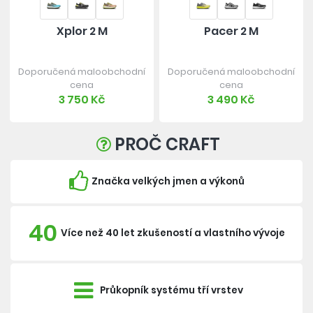
Xplor 2 M
Pacer 2 M
Doporučená maloobchodní
Doporučená maloobchodní
cena
cena
3 750 Kč
3 490 Kč
PROČ CRAFT
Značka velkých jmen a výkonů
40
Více než 40 let zkušeností a vlastního vývoje
Průkopník systému tří vrstev