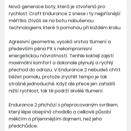
Váha: 260 g (UK8)
Nová generace boty, která je stvořená pro
Drop: 9 mm
rychlost. Craft Endurance 2 snese i ty nejpřísnější
měřítka. Díváš se na botu nabušenou
technologiemi, které ti pomohou při každém kroku.
Agresivní geometrie, vysoká vrstva tlumení a
především pěna PX s nekompromisní
energetickou návratností. Tenhle koktejl zajistí
maximální komfort a dokonale plynulý a rychlý
přechod do odrazu. V Endurance 2 nebudeš chtít
běžet pomalu, protože zrychlit tempo je tak
strašně jednoduché. Když ale přece jen zařadíš
nižší rychlost, tak tě podrží skvělé tlumení.
Endurance 2 přichází s přepracovaným svrškem,
který lépe obepíná chodidlo a celkově působí
měkčím a příjemnějším dojmem, než jeho
předchůdce.