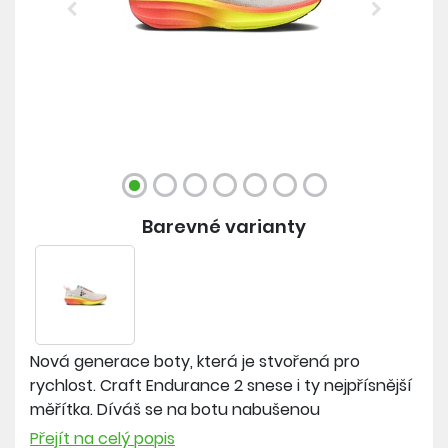
Previous
Next
Barevné varianty
Nová generace boty, která je stvořená pro
rychlost. Craft Endurance 2 snese i ty nejpřísnější
měřítka. Díváš se na botu nabušenou
technologiemi, které ti pomohou při každém kroku.
Přejít na celý popis