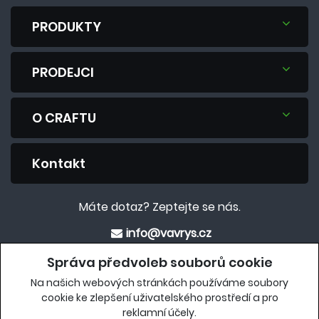
PRODUKTY
PRODEJCI
O CRAFTU
Kontakt
Máte dotaz? Zeptejte se nás.
info@vavrys.cz
+420 575 570 913
Správa předvoleb souborů cookie
Na našich webových stránkách používáme soubory
Eshop
cookie ke zlepšení uživatelského prostředí a pro
reklamní účely.