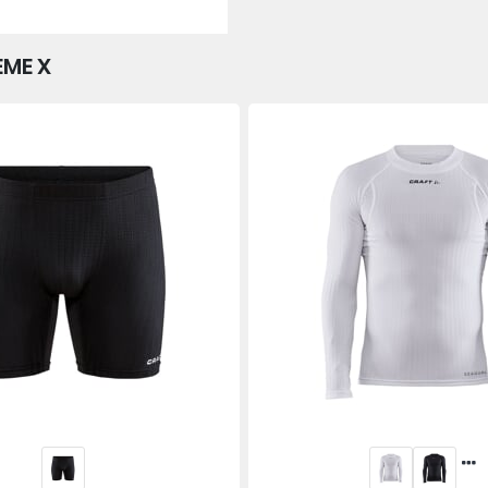
EME X