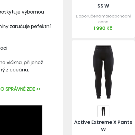
SS W
 poskytuje výbornou
Doporučená maloobchodní
cena
niny zaručuje pefektní
1 990 Kč
aci
 vlákna, při jehož
ný z oceánu.
TO SPRÁVNÉ ZDE >>
Active Extreme X Pants
W