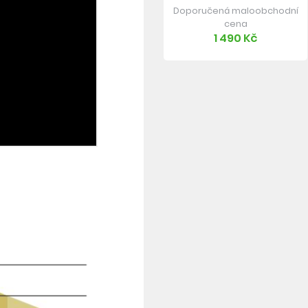
Doporučená maloobchodní
cena
1 490 Kč