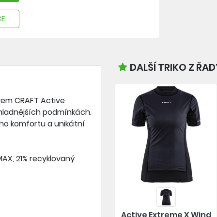
CE
DALŠÍ TRIKO Z ŘA
ávem CRAFT Active
 chladnějších podmínkách.
ího komfortu a unikátní
MAX, 21% recyklovaný
Active Extreme X Wind