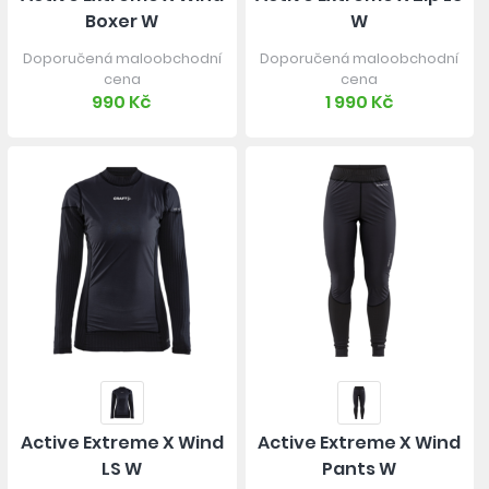
Boxer W
W
Doporučená maloobchodní
Doporučená maloobchodní
cena
cena
990 Kč
1 990 Kč
Active Extreme X Wind
Active Extreme X Wind
LS W
Pants W