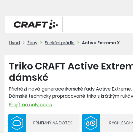
Úvod
Ženy
Funkční prádlo
Active Extreme X
Triko CRAFT Active Extrem
dámské
Přichází nová generace ikonické řady Active Extreme.
Dámské technicky propracované triko s krátkým ruká
na intezivní sportovní aktivity v chladnějších podmínk
Přejít na celý popis
spojení maximálního komfortu a unikátní prodyšnosti.
PŘÍJEMNÝ NA DOTEK
RYCHLESCH
Materiál: 40% polyester SeaQual, 39% polyester COOLM
Gramáž: 120 g/m2