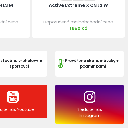
N LS M
Active Extreme X CN LS W
dní cena
Doporučená maloobchodní cena
1 650 Kč
stováno vrcholovými
Prověřeno skandinávskými
sportovci
podmínkami
dujte náš Youtube
Sledujte náš
Instagram