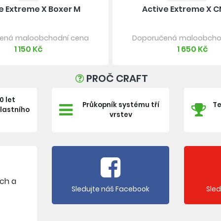
e Extreme X Boxer M
Active Extreme X C
ená maloobchodní cena
Doporučená maloobcho
1 150 Kč
1 650 Kč
PROČ CRAFT
0 let
Průkopník systému tří
Te
vlastního
vrstev
e
ích a
Sledujte náš Facebook
Sle