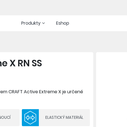
Produkty
Eshop
e X RN SS
vem CRAFT Active Extreme X je určené
ách. Exkluzivní materiál nabízí jedinečné
NOUCÍ
ELASTICKÝ MATERIÁL
AX, 21% recyklovaný polyester