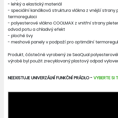
- lehký a elastický materiál
- speciální kanálková struktura vlákna z vnější strany
termoregulaci
- polyesterové vlákno COOLMAX z vnitřní strany plete
odvod potu a chladivý efekt
- ploché švy
- meshové panely v podpaží pro optimální termoregul
Produkt, částečně vyrobený ze SeaQual polyesterového
výrobě byl použit zrecyklovaný plastový odpad vylove
NEEXISTUJE UNIVERZÁLNÍ FUNKČNÍ PRÁDLO -
VYBERTE SI 