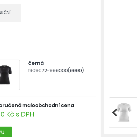
NKČNÍ
y poskytuje výbornou termoregulaci
niny zaručuje pefektní odvod potu a
aci
černá
 vlákna, při jehož výrobě byl použit
1909672-999000(9990)
TO SPRÁVNÉ ZDE >>
oručená maloobchodní cena
90 Kč s DPH
PU