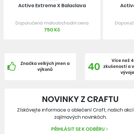
Active Extreme X Balaclava
Activ
Doporučená maloobchodní cena
Doporuč
750 Kč
Více než 4
40
Značka velkých jmen a
zkušeností a 
výkonů
vývoj
NOVINKY Z CRAFTU
Získávejte informace o oblečení Craft, našich akc
zajímavých novinkách.
PŘIHLÁSIT SE K ODBĚRU