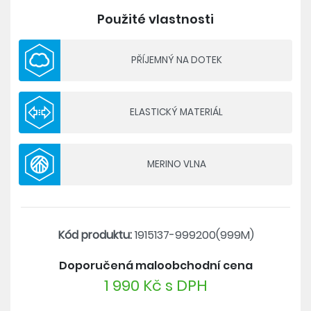
zipem.
Použité vlastnosti
Materiál: 80% recyklovaný polyester, 20% merino
vlna
PŘÍJEMNÝ NA DOTEK
- příjemný a funkční materiál kombinující
recyklovaný polyester a merino vlnu
ELASTICKÝ MATERIÁL
- vyšší límec se zipem a příjemnou meshovou
podšívkou pro vyšší komfort
- dlouhé rukávy s otvory na palce
MERINO VLNA
Kód produktu:
1915137-999200(999M)
Doporučená maloobchodní cena
1 990 Kč s DPH