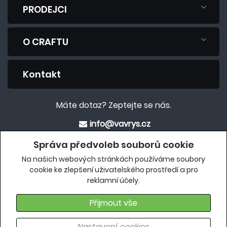
PRODEJCI
O CRAFTU
Kontakt
Máte dotaz? Zeptejte se nás.
info@vavrys.cz
+420 575 570 913
Správa předvoleb souborů cookie
Na našich webových stránkách používáme soubory
Eshop
cookie ke zlepšení uživatelského prostředí a pro
reklamní účely.
crafteshop.vavrys.cz
Přijmout vše
Nastavení cookies