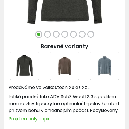
Barevné varianty
Prodáváme ve velikostech
XS až XXL
Lehké pánské triko ADV SubZ Wool LS 3 s podílem
merino vlny ti poskytne optimální tepelný komfort
při tvém běhu v chladnějším počasí. Recyklovaný
polyester se postará o efektivní odvod vlhkosti od
Přejít na celý popis
těla pryč. Inovací je u tohoto trika vyšší límec se