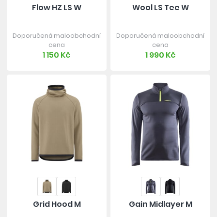
Flow HZ LS W
Wool LS Tee W
Doporučená maloobchodní
Doporučená maloobchodní
cena
cena
1 150 Kč
1 990 Kč
Grid Hood M
Gain Midlayer M