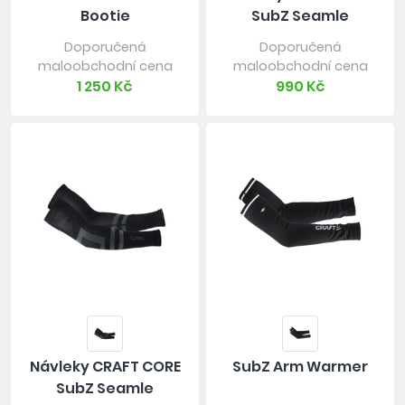
Bootie
SubZ Seamle
Doporučená
Doporučená
maloobchodní cena
maloobchodní cena
1 250 Kč
990 Kč
Návleky CRAFT CORE
SubZ Arm Warmer
SubZ Seamle