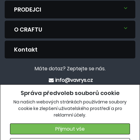
PRODEJCI
O CRAFTU
Kontakt
Máte dotaz? Zeptejte se nás.
info@vavrys.cz
+420 575 570 913
Správa předvoleb souborů cookie
Na našich webových stránkách používáme soubory
Eshop
cookie ke zlepšení uživatelského prostředí a pro
reklamní účely.
crafteshop.vavrys.cz
Přijmout vše