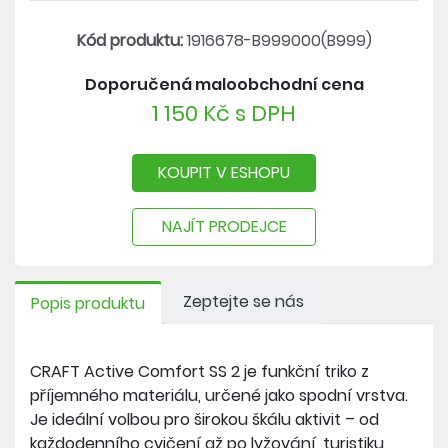
- minimum švů pro optimální pohodlí
- ploché švy, které se přizpůsobují pohybům těla
Kód produktu:
1916678-B999000(B999)
Doporučená maloobchodní cena
1 150 Kč s DPH
KOUPIT V ESHOPU
NAJÍT PRODEJCE
Zeptejte se nás
Popis produktu
CRAFT Active Comfort SS 2 je funkční triko z
příjemného materiálu, určené jako spodní vrstva.
Je ideální volbou pro širokou škálu aktivit – od
každodenního cvičení až po lyžování, turistiku