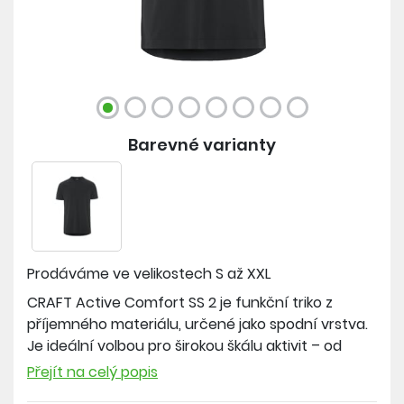
Barevné varianty
Prodáváme ve velikostech
S až XXL
CRAFT Active Comfort SS 2 je funkční triko z
příjemného materiálu, určené jako spodní vrstva.
Je ideální volbou pro širokou škálu aktivit – od
každodenního cvičení až po lyžování, turistiku
Přejít na celý popis
nebo pohodové chvíle po sportu. Nově je