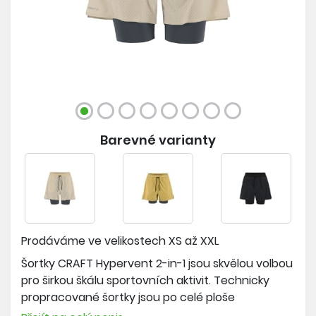
Barevné varianty
Prodáváme ve velikostech
XS až XXL
Šortky CRAFT Hypervent 2-in-1 jsou skvělou volbou
pro širkou škálu sportovních aktivit. Technicky
propracované šortky jsou po celé ploše
perforované, což pomáhá efektivnímu odvodu