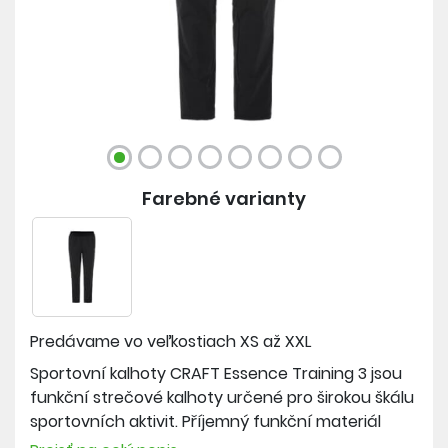
Farebné varianty
Predávame vo veľkostiach
XS až XXL
Sportovní kalhoty CRAFT Essence Training 3 jsou
funkční strečové kalhoty určené pro širokou škálu
sportovních aktivit. Příjemný funkční materiál
efektivně odvádí vlhkost od těla pryč a poskytuje