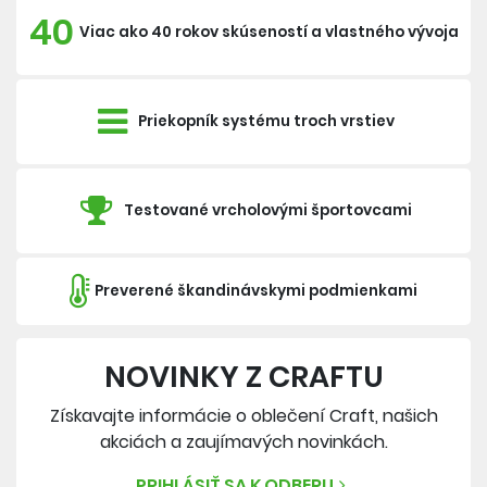
40
Viac ako 40 rokov skúseností a vlastného vývoja
Priekopník systému troch vrstiev
Testované vrcholovými športovcami
Preverené škandinávskymi podmienkami
NOVINKY Z CRAFTU
Získavajte informácie o oblečení Craft, našich
akciách a zaujímavých novinkách.
PRIHLÁSIŤ SA K ODBERU