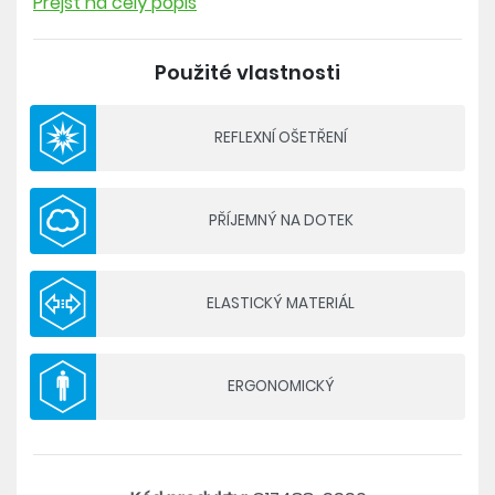
Prejsť na celý popis
obdivuhodnou volnost pohybu. Prodyšnost
podporuje perforace v oblasti lýtek a z vnější
Použité vlastnosti
strany stehen. Skvěle se tak hodí na běh,
intenzivní trénink v tělocvičně, ale také napříkla na
procházku v lese.
REFLEXNÍ OŠETŘENÍ
Složení: 92 % recyklovaný polyamid, 8 % elastan
PŘÍJEMNÝ NA DOTEK
- tkaný strečový materiál
- perforace v oblasti lýtek a z vnější strany stehen
- guma v pase s možností stažení šňůrkou
ELASTICKÝ MATERIÁL
- dvě boční kapsy na zip
- reflexní ošetření
- volný střih
ERGONOMICKÝ