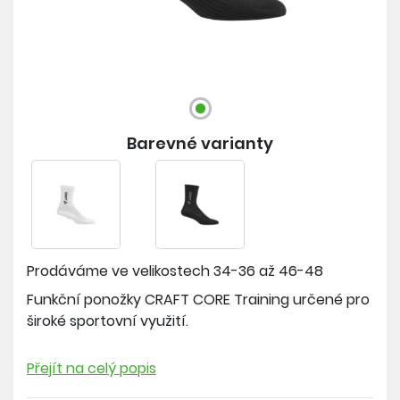
Barevné varianty
Prodáváme ve velikostech
34-36 až 46-48
Funkční ponožky CRAFT CORE Training určené pro
široké sportovní využití.
Materiál: 60 % polyester, 20 % bavlna, 20 % elastan
Přejít na celý popis