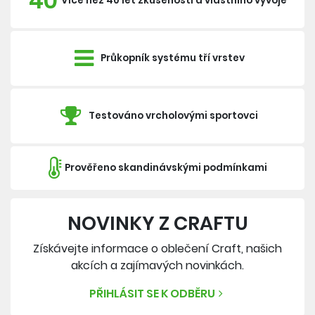
40
Více než 40 let zkušeností a vlastního vývoje
Průkopník systému tří vrstev
Testováno vrcholovými sportovci
Prověřeno skandinávskými podmínkami
NOVINKY Z CRAFTU
Získávejte informace o oblečení Craft, našich
akcích a zajímavých novinkách.
PŘIHLÁSIT SE K ODBĚRU