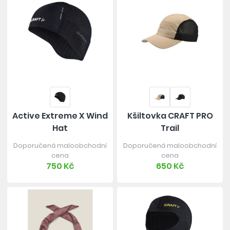
Active Extreme X Wind
Kšiltovka CRAFT PRO
Hat
Trail
Doporučená maloobchodní
Doporučená maloobchodní
cena
cena
750 Kč
650 Kč