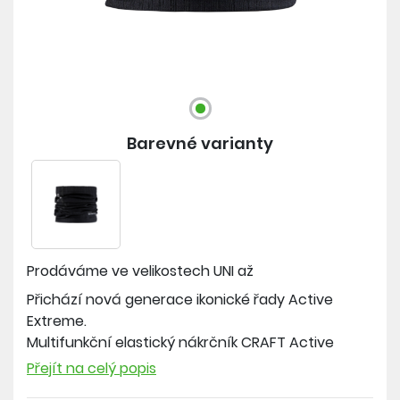
Barevné varianty
Prodáváme ve velikostech
UNI až
Přichází nová generace ikonické řady Active
Extreme.
Multifunkční elastický nákrčník CRAFT Active
Extreme X je určen na sportovní aktivity v
Přejít na celý popis
chladnějších podmínkách.. Exkluzivní materiál