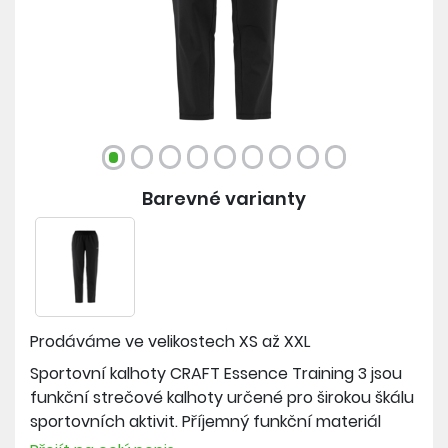
Barevné varianty
Prodáváme ve velikostech
XS až XXL
Sportovní kalhoty CRAFT Essence Training 3 jsou
funkční strečové kalhoty určené pro širokou škálu
sportovních aktivit. Příjemný funkční materiál
efektivně odvádí vlhkost od těla pryč a poskytuje