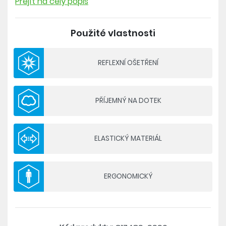
Přejít na celý popis
obdivuhodnou volnost pohybu. Prodyšnost
podporuje perforace v oblasti lýtek, pod koleny a z
Použité vlastnosti
vnější strany stehen. Skvěle se tak hodí na běh,
intenzivní trénink v tělocvičně, ale také napříkla na
procházku v lese.
REFLEXNÍ OŠETŘENÍ
Složení: 92 % recyklovaný polyamid, 8 % elastan
PŘÍJEMNÝ NA DOTEK
- tkaný strečový materiál
- perforace v oblasti lýtek, pod koleny a z vnější
strany stehen
ELASTICKÝ MATERIÁL
- guma v pase s možností stažení šňůrkou
- dvě boční kapsy na zip
- reflexní ošetření
ERGONOMICKÝ
- volný střih