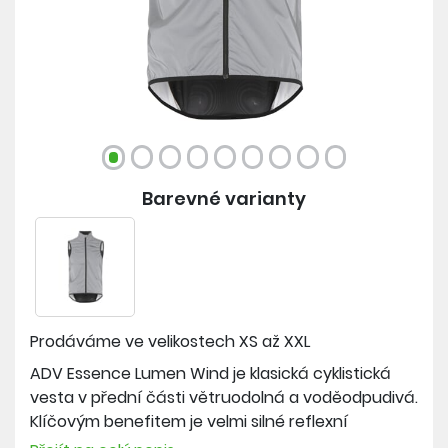
Barevné varianty
Prodáváme ve velikostech
XS až XXL
ADV Essence Lumen Wind je klasická cyklistická
vesta v přední části větruodolná a voděodpudivá.
Klíčovým benefitem je velmi silné reflexní
ošetření. Záda kryje lehký elastický mesh, takže