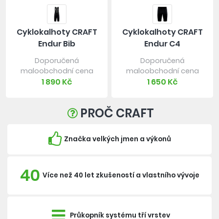
Cyklokalhoty CRAFT
Cyklokalhoty CRAFT
Endur Bib
Endur C4
Doporučená
Doporučená
maloobchodní cena
maloobchodní cena
1 890 Kč
1 650 Kč
PROČ CRAFT
Značka velkých jmen a výkonů
40
Více než 40 let zkušeností a vlastního vývoje
Průkopník systému tří vrstev