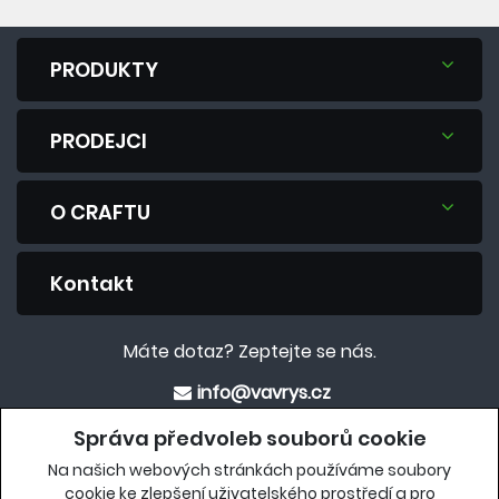
PRODUKTY
PRODEJCI
O CRAFTU
Kontakt
Máte dotaz? Zeptejte se nás.
info@vavrys.cz
+420 575 570 913
Správa předvoleb souborů cookie
Na našich webových stránkách používáme soubory
Eshop
cookie ke zlepšení uživatelského prostředí a pro