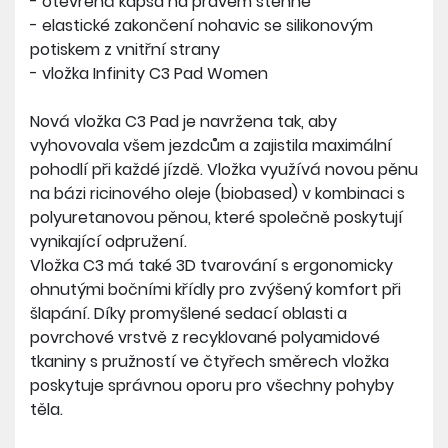
- otevřená kapsa na pravém stehně
- elastické zakončení nohavic se silikonovým
potiskem z vnitřní strany
- vložka Infinity C3 Pad Women
Nová vložka C3 Pad je navržena tak, aby
vyhovovala všem jezdcům a zajistila maximální
pohodlí při každé jízdě. Vložka využívá novou pěnu
na bázi ricinového oleje (biobased) v kombinaci s
polyuretanovou pěnou, které společně poskytují
vynikající odpružení.
Vložka C3 má také 3D tvarování s ergonomicky
ohnutými bočními křídly pro zvýšený komfort při
šlapání. Díky promyšlené sedací oblasti a
povrchové vrstvě z recyklované polyamidové
tkaniny s pružností ve čtyřech směrech vložka
poskytuje správnou oporu pro všechny pohyby
těla.