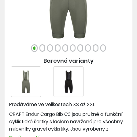
Barevné varianty
Prodáváme ve velikostech
XS až XXL
CRAFT Endur Cargo Bib C3 jsou pružné a funkční
cyklistické šortky s laclem navržené pro všechny
milovníky gravel cyklistiky. Jsou vyrobeny z
recyklovaného polyamidu a elastanu. Tyto