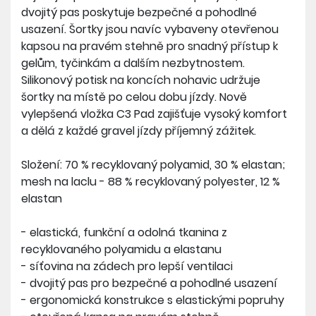
tkaniny s pružností ve čtyřech směrech vložka
dvojitý pas poskytuje bezpečné a pohodlné
poskytuje správnou oporu pro všechny pohyby
usazení. Šortky jsou navíc vybaveny otevřenou
těla.
kapsou na pravém stehně pro snadný přístup k
gelům, tyčinkám a dalším nezbytnostem.
Silikonový potisk na koncích nohavic udržuje
šortky na místě po celou dobu jízdy. Nově
vylepšená vložka C3 Pad zajišťuje vysoký komfort
a dělá z každé gravel jízdy příjemný zážitek.
Složení: 70 % recyklovaný polyamid, 30 % elastan;
mesh na laclu - 88 % recyklovaný polyester, 12 %
elastan
- elastická, funkční a odolná tkanina z
recyklovaného polyamidu a elastanu
- síťovina na zádech pro lepší ventilaci
- dvojitý pas pro bezpečné a pohodlné usazení
- ergonomická konstrukce s elastickými popruhy