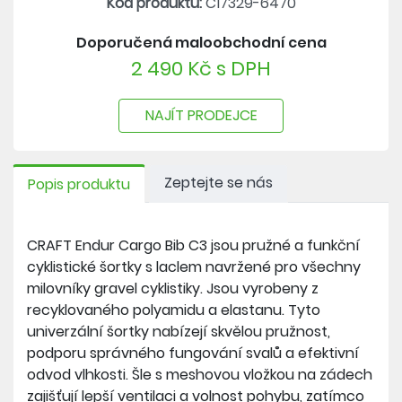
Kód produktu:
C17329-6470
recyklovaného polyamidu a elastanu
- síťovina na zádech pro lepší ventilaci
Doporučená maloobchodní cena
- dvojitý pas pro bezpečné a pohodlné usazení
2 490 Kč s DPH
- ergonomická konstrukce s elastickými popruhy
- otevřená kapsa na pravém stehně
- elastické zakončení nohavic se silikonovým
NAJÍT PRODEJCE
potiskem z vnitřní strany
- vložka Infinity C3 Pad Women
Zeptejte se nás
Popis produktu
Nová vložka C3 Pad je navržena tak, aby
vyhovovala všem jezdcům a zajistila maximální
pohodlí při každé jízdě. Vložka využívá novou pěnu
CRAFT Endur Cargo Bib C3 jsou pružné a funkční
na bázi ricinového oleje (biobased) v kombinaci s
cyklistické šortky s laclem navržené pro všechny
polyuretanovou pěnou, které společně poskytují
milovníky gravel cyklistiky. Jsou vyrobeny z
vynikající odpružení.
recyklovaného polyamidu a elastanu. Tyto
Vložka C3 má také 3D tvarování s ergonomicky
univerzální šortky nabízejí skvělou pružnost,
ohnutými bočními křídly pro zvýšený komfort při
podporu správného fungování svalů a efektivní
šlapání. Díky promyšlené sedací oblasti a
odvod vlhkosti. Šle s meshovou vložkou na zádech
povrchové vrstvě z recyklované polyamidové
zajišťují lepší ventilaci a volnost pohybu, zatímco