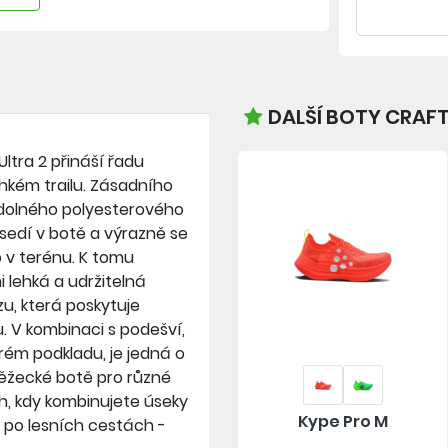
DALŠÍ BOTY CRAFT
ltra 2 přináší řadu
ehkém trailu. Zásadního
 odolného polyesterového
sedí v botě a výrazně se
bo v terénu. K tomu
 lehká a udržitelná
u, která poskytuje
. V kombinaci s podešví,
okrém podkladu, je jedná o
běžecké botě pro různé
h, kdy kombinujete úseky
Kype Pro M
h po lesních cestách -