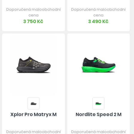
Doporučená maloobchodní
Doporučená maloobchodní
cena
cena
3 750 Kč
3 490 Kč
Xplor Pro Matryx M
Nordlite Speed 2 M
Doporučená maloobchodní
Doporučená maloobchodní