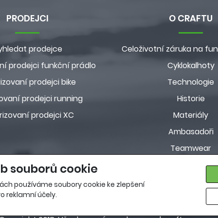
PRODEJCI
O CRAFTU
yhledat prodejce
Celoživotní záruka na fun
ní prodejci funkční prádlo
Cyklokalhoty
izovaní prodejci bike
Technologie
ovaní prodejci running
Historie
rizovaní prodejci XC
Materiály
Ambasadoři
Teamwear
Customkolekc
b souborů cookie
Pravidla ochrany osobn
ách používáme soubory cookie ke zlepšení
o reklamní účely.