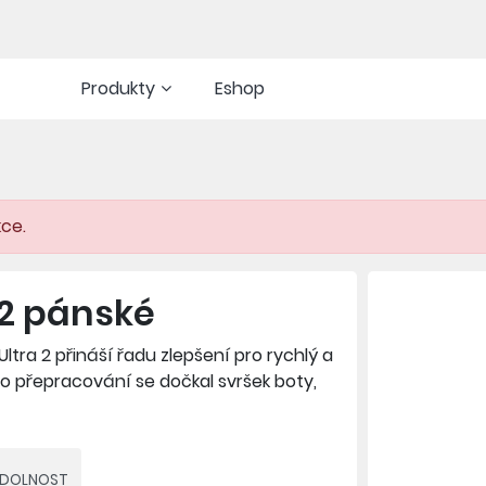
Produkty
Eshop
kce.
 2 pánské
tra 2 přináší řadu zlepšení pro rychlý a
ho přepracování se dočkal svršek boty,
plněn o TPU výztuhy. Díky tomu noha
ém kroku - ať už na silnici nebo v terénu.
o velmi lehká a udržitelná dusíková
ODOLNOST
oskytuje příjemný pocit a vysoký