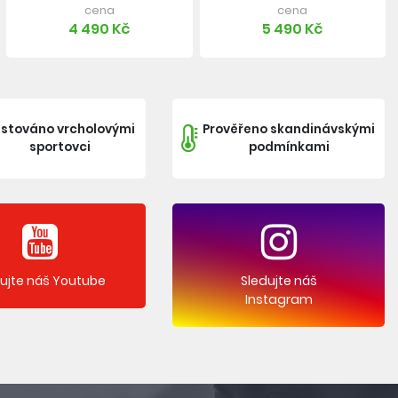
cena
cena
4 490 Kč
5 490 Kč
stováno vrcholovými
Prověřeno skandinávskými
sportovci
podmínkami
dujte náš Youtube
Sledujte náš
Instagram