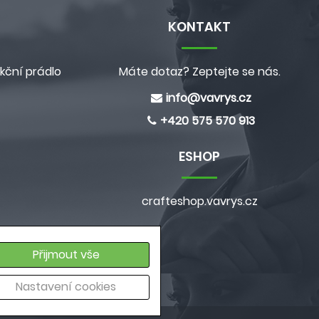
KONTAKT
kční prádlo
Máte dotaz? Zeptejte se nás.
info@
vavrys.cz
+420 575 570 913
ESHOP
crafteshop.vavrys.cz
e
Přijmout vše
ích údajů
Nastavení cookies