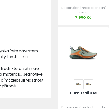
Doporučená maloobchodní
cena
7 990 Kč
vynikajícím návratem
soký komfort na
tředí, která zahrnuje
 materiálu. Jednotlivé
čímž zlepšují vlastnosti
 přírodě.
Pure Trail X M
Doporučená maloobchodní