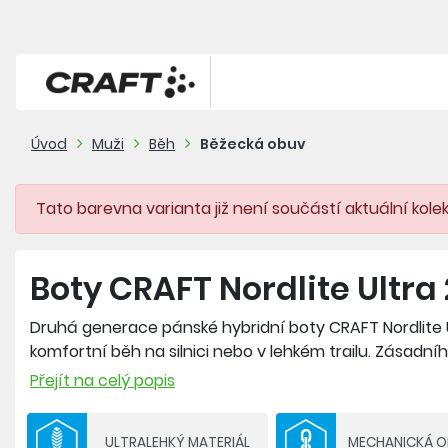
Úvod
Muži
Běh
Běžecká obuv
Tato barevna varianta již není součástí aktuální kole
Boty CRAFT Nordlite Ultra
Druhá generace pánské hybridní boty CRAFT Nordlite Ul
komfortní běh na silnici nebo v lehkém trailu. Zásadní
který je utkán z odolného polyesterového meshe a do
Přejít na celý popis
lépe sedí v botě a výrazně se zvyšuje stabilita při každ
K tomu napomáhá i Cr Foam™ pěna v mezipodešvi. Je t
ULTRALEHKÝ MATERIÁL
MECHANICKÁ 
pěna s vynikajícím návratem energie v odrazu, která p