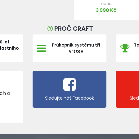
cena
3 990 Kč
PROČ CRAFT
0 let
Průkopník systému tří
Te
vlastního
vrstev
e
ích a
Sledujte náš Facebook
Sle