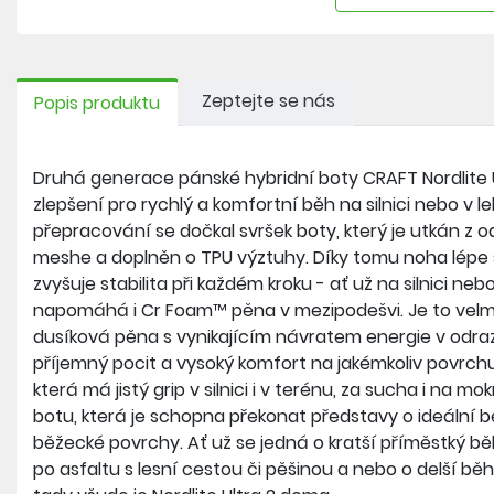
Zeptejte se nás
Popis produktu
Druhá generace pánské hybridní boty CRAFT Nordlite U
zlepšení pro rychlý a komfortní běh na silnici nebo v l
přepracování se dočkal svršek boty, který je utkán z
meshe a doplněn o TPU výztuhy. Díky tomu noha lépe 
zvyšuje stabilita při každém kroku - ať už na silnici ne
napomáhá i Cr Foam™ pěna v mezipodešvi. Je to velmi
dusíková pěna s vynikajícím návratem energie v odraz
příjemný pocit a vysoký komfort na jakémkoliv povrchu
která má jistý grip v silnici i v terénu, za sucha i na m
botu, která je schopna překonat představy o ideální 
běžecké povrchy. Ať už se jedná o kratší příměstký bě
po asfaltu s lesní cestou či pěšinou a nebo o delší bě