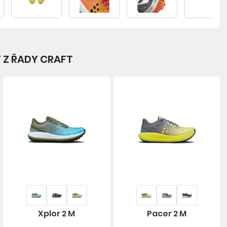
 Z ŘADY CRAFT
Xplor 2 M
Pacer 2 M