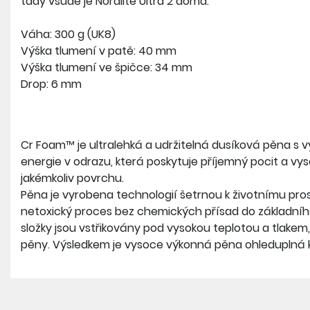
tady všude je Nordlite Ultra 2 doma.
Váha: 300 g (UK8)
Výška tlumení v patě: 40 mm
Výška tlumení ve špičce: 34 mm
Drop: 6 mm
Cr Foam™ je ultralehká a udržitelná dusíková pěna s 
energie v odrazu, která poskytuje příjemný pocit a vy
jakémkoliv povrchu.
Pěna je vyrobena technologií šetrnou k životnímu pros
netoxický proces bez chemických přísad do základního
složky jsou vstřikovány pod vysokou teplotou a tlakem, 
pěny. Výsledkem je vysoce výkonná pěna ohleduplná k