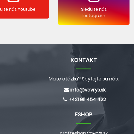
dujte náš Youtube
Sledujte náš
Instagram
KONTAKT
Máte otázku? Spýtajte sa nás.
e
info@
vavrys.sk
+421 911 454 422
ESHOP
crafteshop.vavrys.sk