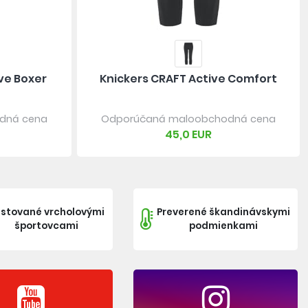
ve Boxer
Knickers CRAFT Active Comfort
dná cena
Odporúčaná maloobchodná cena
45,0 EUR
stované vrcholovými
Preverené škandinávskymi
športovcami
podmienkami