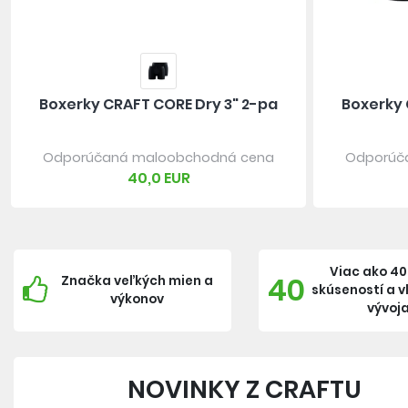
Boxerky CRAFT CORE Dry 3" 2-pa
Boxerky 
Odporúčaná maloobchodná cena
Odporúč
40,0 EUR
Viac ako 40
40
Značka veľkých mien a
skúseností a 
výkonov
vývoj
NOVINKY Z CRAFTU