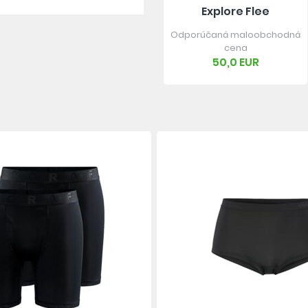
Explore Flee
Odporúčaná maloobchodná
cena
50,0 EUR