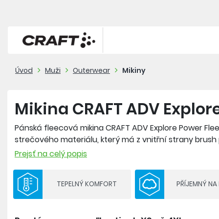
Úvod
Muži
Outerwear
Mikiny
Mikina CRAFT ADV Explor
Pánská fleecová mikina CRAFT ADV Explore Power Flee
strečového materiálu, který má z vnitřní strany brush
Prejsť na celý popis
Materiál: 94% recyklovaný polyester, 6% elastan
TEPELNÝ KOMFORT
PŘÍJEMNÝ NA
- velmi příjemný strečový fleece s gramáží 250 g/m2
- raglánové rukávy zlepšují volnost pohybu
- po stranách kapsy na zip