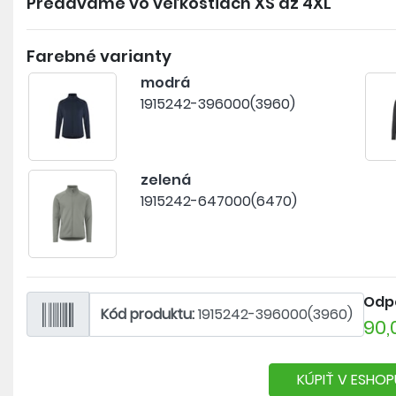
Predávame vo veľkostiach
XS až 4XL
- na koncích rukávů otvory na palec
- decentní logo na levém rukávu
Farebné varianty
modrá
1915242-396000(3960)
zelená
1915242-647000(6470)
Odp
Kód produktu:
1915242-396000(3960)
90,
KÚPIŤ V ESHOP