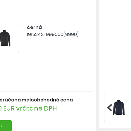
černá
1915242-999000(9990)
orúčaná maloobchodná cena
0 EUR vrátane DPH
U