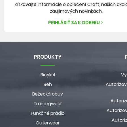
Získavajte informácie o oblečení Craft, našich akci
zaujímavých novinkách.
PRIHLÁSIŤ SA K ODBERU
PRODUKTY
Bicykel
Vy
Beh
Autorizov
Bežecká obuv
Autoriz
Trainingwear
Autorizov
Funkčné prádlo
Autori
Outerwear