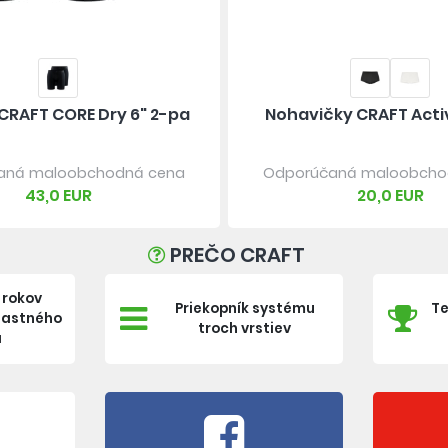
CRAFT CORE Dry 6" 2-pa
Nohavičky CRAFT Acti
aná maloobchodná cena
Odporúčaná maloobcho
43,0 EUR
20,0 EUR
PREČO CRAFT
 rokov
Priekopník systému
Te
vlastného
troch vrstiev
a