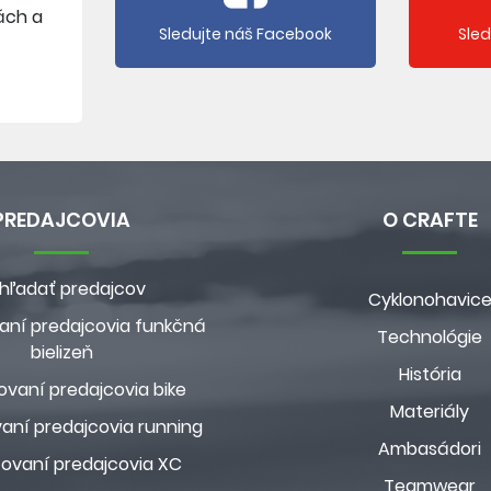
ách a
Sledujte náš Facebook
Sle
PREDAJCOVIA
O CRAFTE
hľadať predajcov
Cyklonohavic
aní predajcovia funkčná
Technológie
bielizeň
História
ovaní predajcovia bike
Materiály
aní predajcovia running
Ambasádori
zovaní predajcovia XC
Teamwear