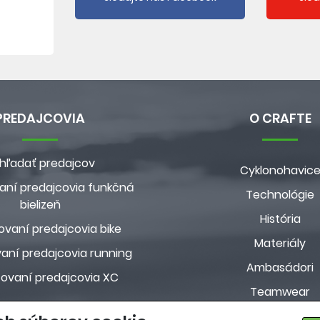
PREDAJCOVIA
O CRAFTE
hľadať predajcov
Cyklonohavic
aní predajcovia funkčná
Technológie
bielizeň
História
ovaní predajcovia bike
Materiály
aní predajcovia running
Ambasádori
zovaní predajcovia XC
Teamwear
Custom kolekci