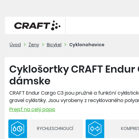
Úvod
Ženy
Bicykel
Cyklonohavice
Cyklošortky CRAFT Endur
dámske
CRAFT Endur Cargo C3 jsou pružné a funkční cyklistic
gravel cyklistiky. Jsou vyrobeny z recyklovaného polya
nabízejí skvělou pružnost, podporu správného fungován
Prejsť na celý popis
Dvojitý pas poskytuje bezpečné a pohodlné usazení. 
kapsou na pravém stehně pro snadný přístup k gelům
RYCHLESCHNOUCÍ
KOMPRES
Silikonový potisk na koncích nohavic udržuje šortky na
vylepšená vložka C3 Pad zajišťuje vysoký komfort a dělá