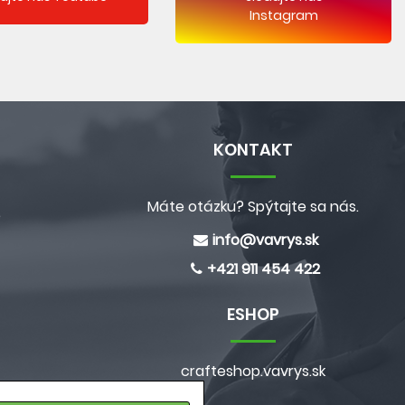
Instagram
KONTAKT
Máte otázku? Spýtajte sa nás.
e
info@
vavrys.sk
+421 911 454 422
ESHOP
crafteshop.vavrys.sk
a