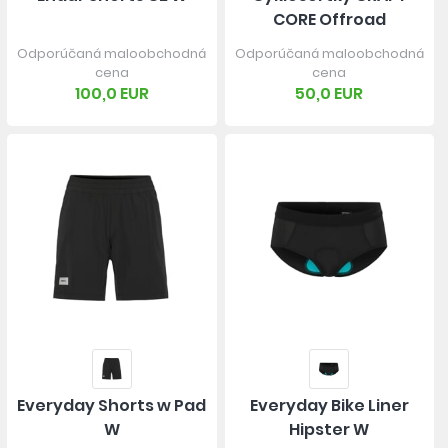
CORE Offroad
Odporúčaná maloobchodná
Odporúčaná maloobchodná
cena
cena
100,0 EUR
50,0 EUR
Everyday Shorts w Pad
Everyday Bike Liner
W
Hipster W