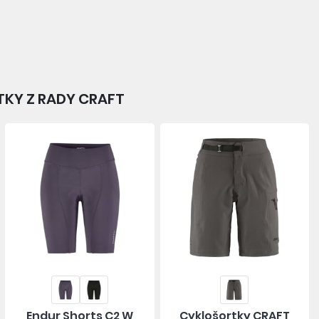
TKY Z RADY CRAFT
Endur Shorts C2 W
Cyklošortky CRAFT