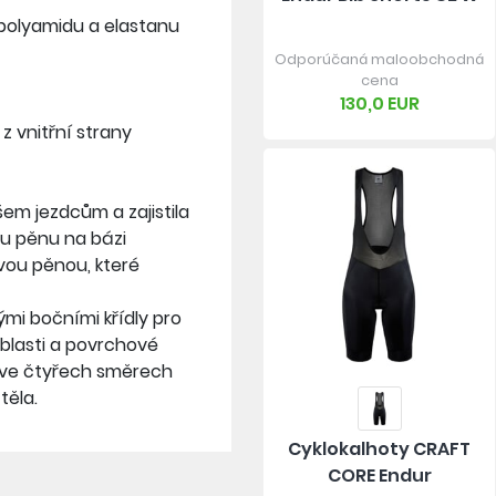
 polyamidu a elastanu
Odporúčaná maloobchodná
cena
130,0 EUR
z vnitřní strany
em jezdcům a zajistila
ou pěnu na bázi
vou pěnou, které
mi bočními křídly pro
oblasti a povrchové
í ve čtyřech směrech
těla.
Cyklokalhoty CRAFT
CORE Endur