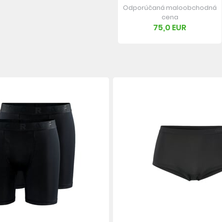
Odporúčaná maloobchodná
cena
75,0 EUR