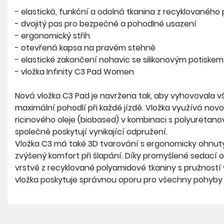
- elastická, funkční a odolná tkanina z recyklovaného
- dvojitý pas pro bezpečné a pohodlné usazení
- ergonomický střih
- otevřená kapsa na pravém stehně
- elastické zakončení nohavic se silikonovým potiskem 
- vložka Infinity C3 Pad Women
Nová vložka C3 Pad je navržena tak, aby vyhovovala vš
maximální pohodlí při každé jízdě. Vložka využívá nov
ricinového oleje (biobased) v kombinaci s polyuretano
společně poskytují vynikající odpružení.
Vložka C3 má také 3D tvarování s ergonomicky ohnutý
zvýšený komfort při šlapání. Díky promyšlené sedací 
vrstvě z recyklované polyamidové tkaniny s pružnost
vložka poskytuje správnou oporu pro všechny pohyby 