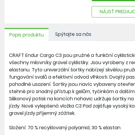
NÁJSŤ PREDAJ
Spýtajte sa nás
Popis produktu
CRAFT Endur Cargo C3 jsou pružné a funkční cyklistic
všechny milovníky gravel cyklistiky. Jsou vyrobeny z 
elastanu. Tyto univerzální šortky nabízejí skvělou pr
fungování svalů a efektivní odvod vlhkosti. Dvojitý p
pohodlné usazení. Šortky jsou navíc vybaveny otevř
stehně pro snadný přístup k gelům, tyčinkám a další
Silikonový potisk na koncích nohavic udržuje šortky n
jízdy. Nově vylepšená vložka C3 Pad zajišťuje vysoký k
gravel jízdy příjemný zážitek.
Složení: 70 % recyklovaný polyamid, 30 % elastan