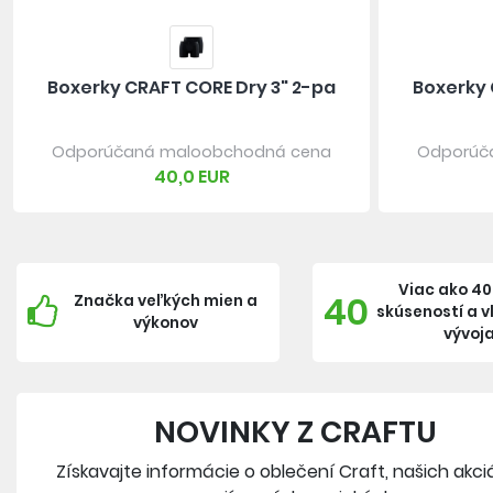
Boxerky CRAFT CORE Dry 3" 2-pa
Boxerky 
Odporúčaná maloobchodná cena
Odporúč
40,0 EUR
Viac ako 40
40
Značka veľkých mien a
skúseností a 
výkonov
vývoj
NOVINKY Z CRAFTU
Získavajte informácie o oblečení Craft, našich akci