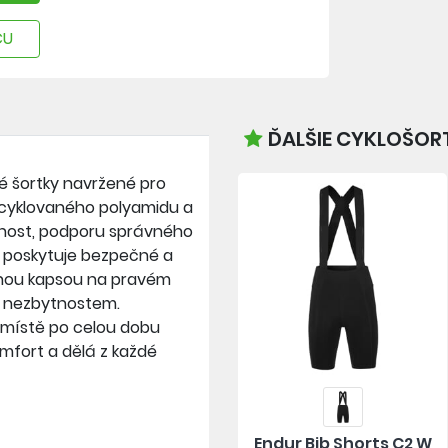
CU
ĎALŠIE CYKLOŠOR
ké šortky navržené pro
recyklovaného polyamidu a
užnost, podporu správného
as poskytuje bezpečné a
enou kapsou na pravém
m nezbytnostem.
a místě po celou dobu
omfort a dělá z každé
Endur Bib Shorts C2 W