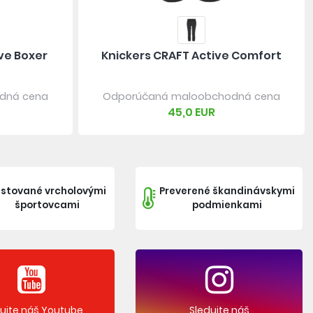
ve Boxer
Knickers CRAFT Active Comfort
dná cena
Odporúčaná maloobchodná cena
45,0 EUR
stované vrcholovými
Preverené škandinávskymi
športovcami
podmienkami
dujte náš Youtube
Sledujte náš