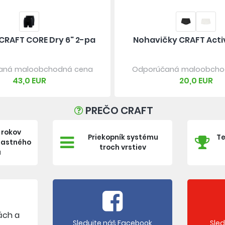
CRAFT CORE Dry 6" 2-pa
Nohavičky CRAFT Acti
aná maloobchodná cena
Odporúčaná maloobcho
43,0 EUR
20,0 EUR
PREČO CRAFT
 rokov
Priekopník systému
Te
vlastného
troch vrstiev
a
ách a
Sledujte náš Facebook
Sle