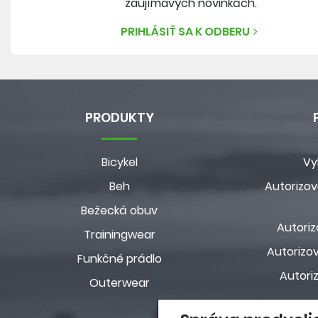
zaujímavých novinkách.
PRIHLÁSIŤ SA K ODBERU
PRODUKTY
Bicykel
Vy
Beh
Autorizov
Bežecká obuv
Autoriz
Trainingwear
Autorizov
Funkčné prádlo
Autori
Outerwear