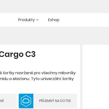
Produkty
Eshop
 Cargo C3
ké šortky navržené pro všechny milovníky
midu a elastanu. Tyto univerzální šortky
í svalů a efektivní odvod vlhkosti.
Šortky jsou navíc vybaveny otevřenou
, tyčinkám a dalším nezbytnostem.
NÍ
PŘÍJEMNÝ NA DOTEK
 místě po celou dobu jízdy. Nově
 z každé gravel jízdy příjemný zážitek.