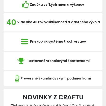
Značka veľkých mien a výkonov
40
Viac ako 40 rokov skúseností a vlastného vývoja
Priekopník systému troch vrstiev
Testované vrcholovými športovcami
Preverené škandinávskymi podmienkami
NOVINKY Z CRAFTU
Získavajte informácie o oblečení Craft, našich