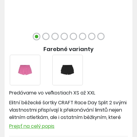
Farebné varianty
Predávame vo veľkostiach
XS až XXL
Elitní běžecké šortky CRAFT Race Day Split 2 svými
vlastnostmi přispívají k překonávání limitů nejen
elitním atletkám, ale i ostatním běžkyním, které
hledají mimořádný produkt bez kompromisů. Jsou
Prejsť na celý popis
vyrobeny z vysoce funkčního materiálu s