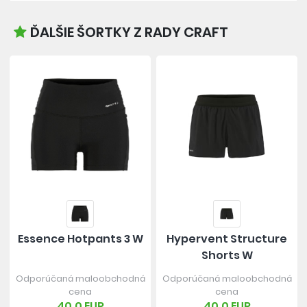
ĎALŠIE ŠORTKY Z RADY CRAFT
Essence Hotpants 3 W
Hypervent Structure
Shorts W
Odporúčaná maloobchodná
Odporúčaná maloobchodná
cena
cena
40,0 EUR
40,0 EUR