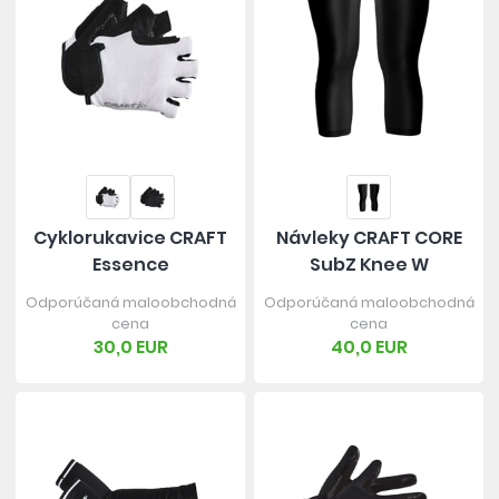
Cyklorukavice CRAFT
Návleky CRAFT CORE
Essence
SubZ Knee W
Odporúčaná maloobchodná
Odporúčaná maloobchodná
cena
cena
30,0 EUR
40,0 EUR