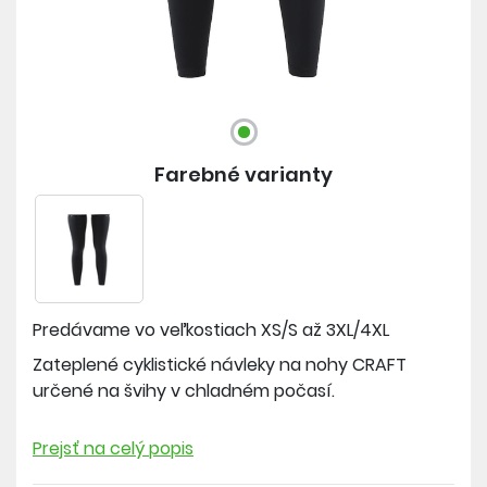
Farebné varianty
Predávame vo veľkostiach
XS/S až 3XL/4XL
Zateplené cyklistické návleky na nohy CRAFT
určené na švihy v chladném počasí.
Materiál: 88% recyklovaný polyester, 12% elastan
Prejsť na celý popis