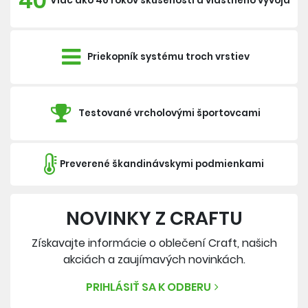
40
Viac ako 40 rokov skúseností a vlastného vývoja
Priekopník systému troch vrstiev
Testované vrcholovými športovcami
Preverené škandinávskymi podmienkami
NOVINKY Z CRAFTU
Získavajte informácie o oblečení Craft, našich
akciách a zaujímavých novinkách.
PRIHLÁSIŤ SA K ODBERU