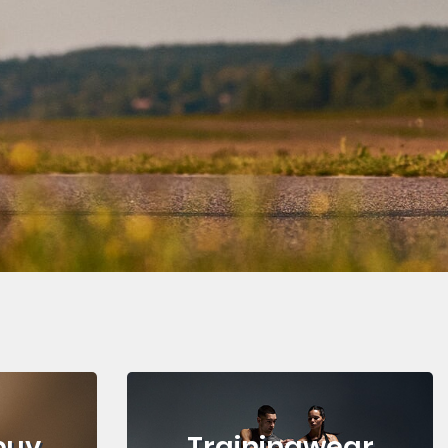
buv
Trainingwear