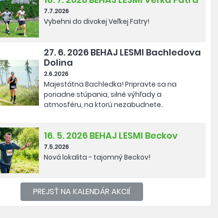
7.7.2026
Vybehni do divokej Veľkej Fatry!
27. 6. 2026 BEHAJ LESMI Bachledova
Dolina
2.6.2026
Majestátna Bachledka!
Pripravte sa na
poriadne stúpania, silné výhľady a
atmosféru, na ktorú nezabudnete..
16. 5. 2026 BEHAJ LESMI Beckov
7.5.2026
Nová lokalita - tajomný Beckov!
PREJSŤ NA KALENDÁR
AKCIÍ