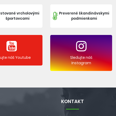
stované vrcholovými
Preverené škandinávskymi
športovcami
podmienkami
dujte náš Youtube
Sledujte náš
Instagram
KONTAKT