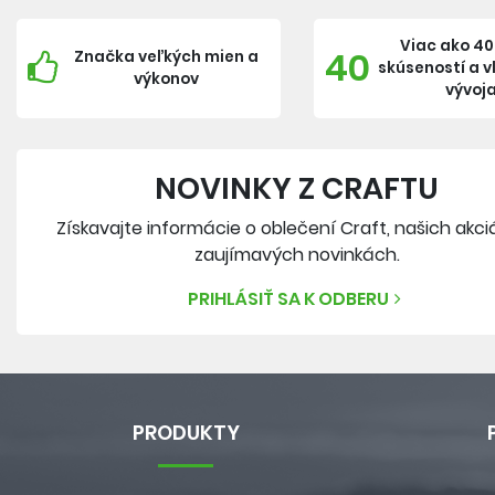
Viac ako 40
40
Značka veľkých mien a
skúseností a 
výkonov
vývoj
NOVINKY Z CRAFTU
Získavajte informácie o oblečení Craft, našich akci
zaujímavých novinkách.
PRIHLÁSIŤ SA K ODBERU
PRODUKTY