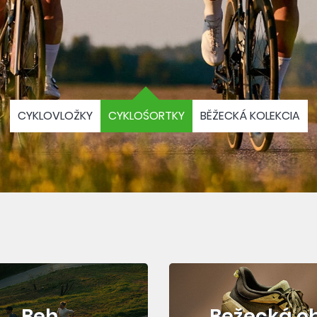
CYKLOVLOŽKY
CYKLOŚORTKY
BĚŽECKÁ KOLEKCIA
Beh
Bežecká o