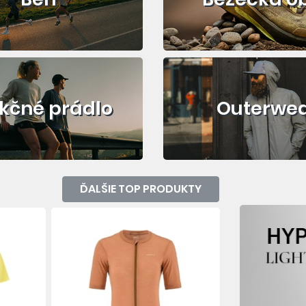
kčné prádlo
Outerwe
ĎALŠIE TOP PRODUKTY