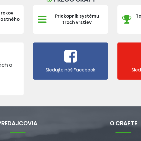
 rokov
Priekopník systému
Te
vlastného
troch vrstiev
a
ách a
Sledujte náš Facebook
Sle
PREDAJCOVIA
O CRAFTE