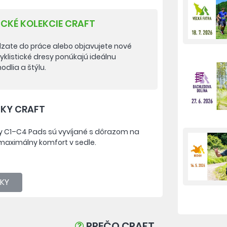
ICKÉ KOLEKCIE CRAFT
dzate do práce alebo objavujete nové
yklistické dresy ponúkajú ideálnu
dlia a štýlu.
ŽKY CRAFT
nity C1–C4 Pads sú vyvíjané s dôrazom na
maximálny komfort v sedle.
NKY
PREČO CRAFT