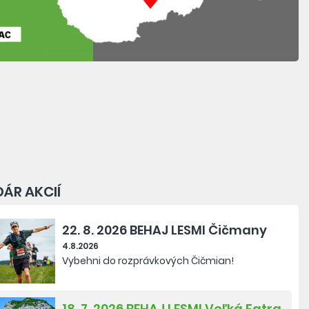
ÁR AKCIÍ
22. 8. 2026 BEHAJ LESMI Čičmany
4.8.2026
Vybehni do rozprávkových Čičmian!
18. 7. 2026 BEHAJ LESMI Veľká Fatra