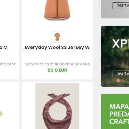
 2 M
Everyday Wool SS Jersey W
dná cena
Odporúčaná maloobchodná cena
80,0 EUR