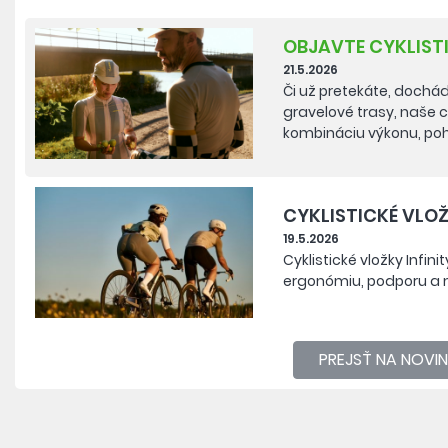
OBJAVTE CYKLIST
21.5.2026
Či už pretekáte, dochá
gravelové trasy, naše c
kombináciu výkonu, poho
CYKLISTICKÉ VLO
19.5.2026
Cyklistické vložky Infi
ergonómiu, podporu a 
PREJSŤ NA NOVI