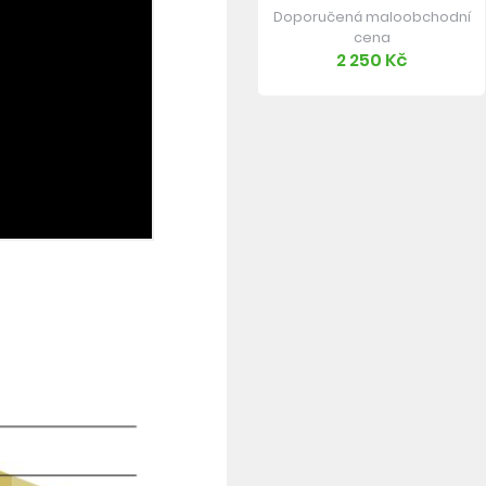
Doporučená maloobchodní
cena
2 250 Kč