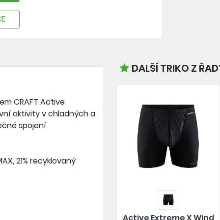
CE
DALŠÍ TRIKO Z ŘA
vem CRAFT Active
ní aktivity v chladných a
ečné spojení
MAX, 21% recyklovaný
Active Extreme X Wind