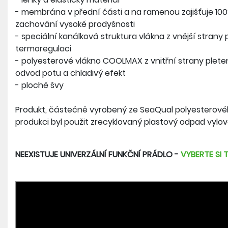
- membrána v přední části a na ramenou zajišťuje 100%
zachování vysoké prodyšnosti
- speciální kanálková struktura vlákna z vnější strany
termoregulaci
- polyesterové vlákno COOLMAX z vnitřní strany plete
odvod potu a chladivý efekt
- ploché švy
Produkt, částečně vyrobený ze SeaQual polyesterového
produkci byl použit zrecyklovaný plastový odpad vylo
NEEXISTUJE UNIVERZÁLNÍ FUNKČNÍ PRÁDLO -
VYBERTE SI 