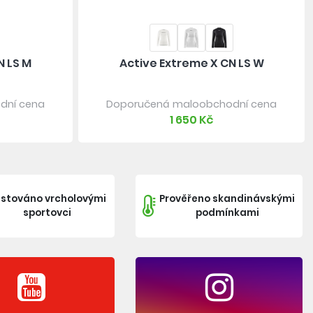
N LS M
Active Extreme X CN LS W
dní cena
Doporučená maloobchodní cena
1 650 Kč
stováno vrcholovými
Prověřeno skandinávskými
sportovci
podmínkami