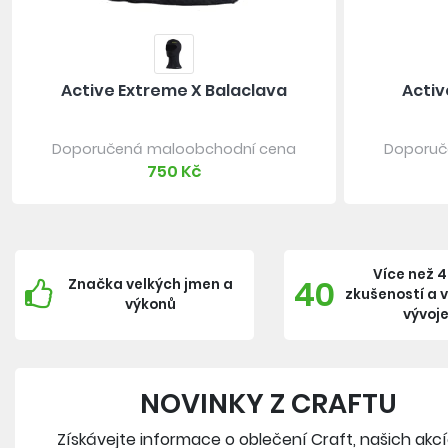
Active Extreme X Balaclava
Activ
Doporučená maloobchodní cena
Doporuč
750 Kč
Více než 4
40
Značka velkých jmen a
zkušeností a 
výkonů
vývoj
NOVINKY Z CRAFTU
Získávejte informace o oblečení Craft, našich akc