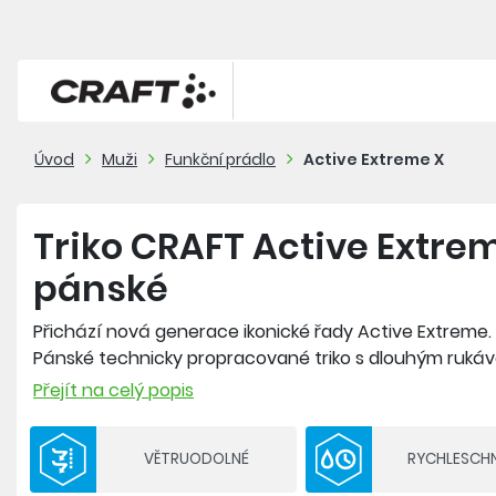
Úvod
Muži
Funkční prádlo
Active Extreme X
Triko CRAFT Active Extre
pánské
Přichází nová generace ikonické řady Active Extreme.
Pánské technicky propracované triko s dlouhým ruká
membránou je určené na intezivní sportovní aktivity
Přejít na celý popis
Exkluzivní materiál nabízí jedinečné spojení maximáln
VĚTRUODOLNÉ
RYCHLESCH
Materiál: 40% polyester SeaQual, 39% polyester COOLM
Membrána: 100% polyester