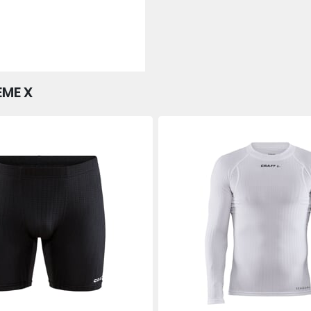
EME X