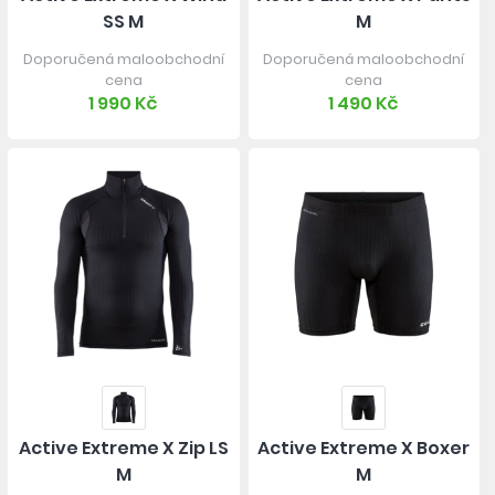
SS M
M
Doporučená maloobchodní
Doporučená maloobchodní
cena
cena
1 990 Kč
1 490 Kč
Active Extreme X Zip LS
Active Extreme X Boxer
M
M