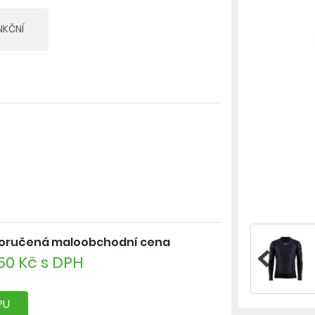
NKČNÍ
% odolnost vůči větru při zachování
y poskytuje výbornou termoregulaci
niny zaručuje pefektní odvod potu a
vlákna, při jehož produkci byl použit
TO SPRÁVNÉ ZDE >>
oručená maloobchodní cena
50 Kč s DPH
PU