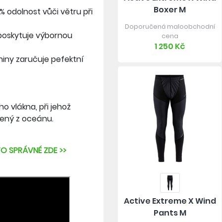
Boxer M
 odolnost vůči větru při
Doporučená maloobchodní
 poskytuje výbornou
cena
1 250 Kč
niny zaručuje pefektní
 vlákna, při jehož
vený z oceánu.
TO SPRÁVNÉ ZDE >>
Active Extreme X Wind
Pants M