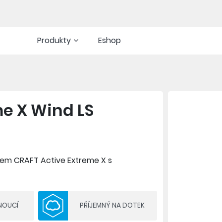
Produkty
Eshop
me X Wind LS
vem CRAFT Active Extreme X s
 v chladných a větrných podmínkách.
ího komfortu a unikátní prodyšnosti.
NOUCÍ
PŘÍJEMNÝ NA DOTEK
AX, 21% recyklovaný polyester