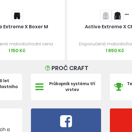
e Extreme X Boxer M
Active Extreme X C
ená maloobchodní cena
Doporučená maloobcho
1 150 Kč
1 650 Kč
PROČ CRAFT
0 let
Průkopník systému tří
Te
vlastního
vrstev
e
ích a